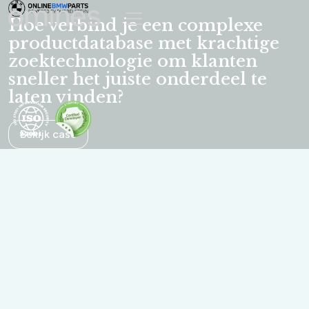
Omines | Understand.build.grow
Hoe verbind je een complexe
productdatabase met krachtige
zoektechnologie om klanten
sneller het juiste onderdeel te
laten vinden?
Bekijk case