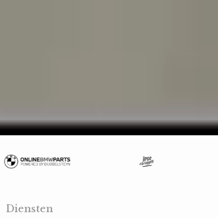
Play Video
Unmute
Loaded
:
100.00%
Diensten