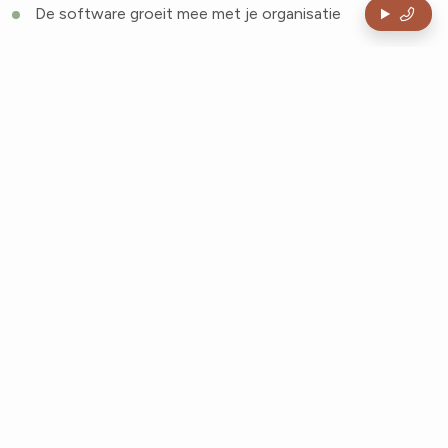
De software groeit mee met je organisatie
Gerelateerde diensten
Maatwerk webapplicatie
Je hebt een website, webshop of portaal nodig die
precies past bij hoe jij werkt. Standaardpakketten doen
óf te veel, óf precies niet wat jij nodig hebt. Wij laten
zien hoe maatwerk wél doet wat jij wilt!
Bekijk meer