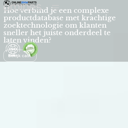
Omines | Understand.build.grow
Hoe verbind je een complexe
productdatabase met krachtige
zoektechnologie om klanten
sneller het juiste onderdeel te
laten vinden?
Bekijk case