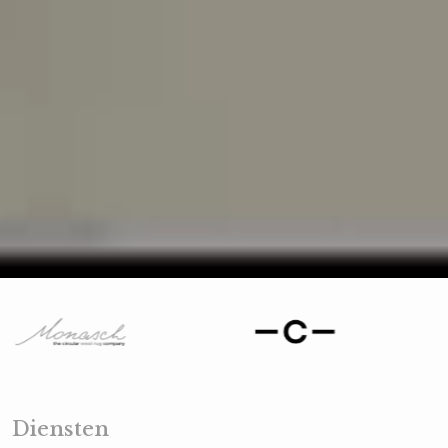
Play Video
Unmute
Loaded
:
100.00%
Diensten