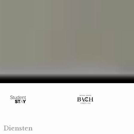
Play Video
Unmute
Loaded
:
100.00%
Diensten