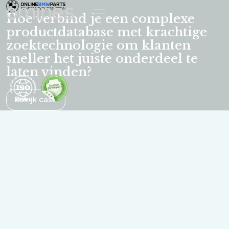
Omines | Understand.build.grow
Hoe verbind je een complexe
productdatabase met krachtige
zoektechnologie om klanten
sneller het juiste onderdeel te
laten vinden?
Bekijk case