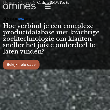
Home
Cases
OnlineBMWParts
Hoe verbind je een complexe
productdatabase met krachtige
zoektechnologie om klanten
sneller het juiste onderdeel te
laten vinden?
Bekijk hele case