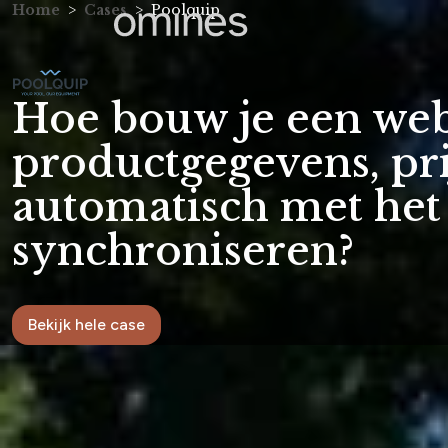
Home
Cases
Poolquip
Hoe bouw je een we
productgegevens, pr
automatisch met het
synchroniseren?
Bekijk hele case