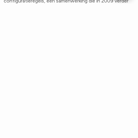
configuratieregels, een samenwerking die in 2009 verder
vorm kreeg.