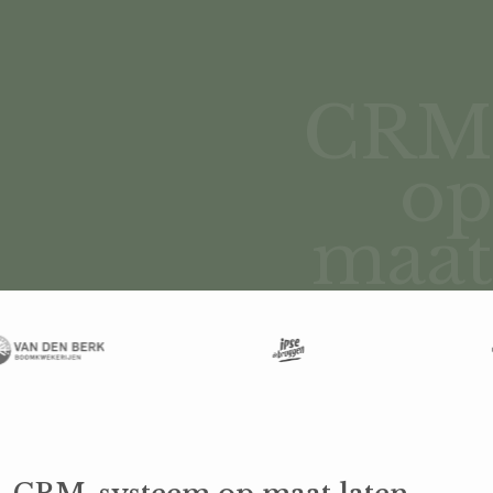
CRM
op
maat