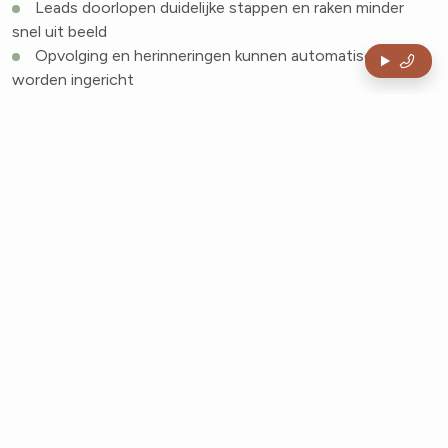
Leads doorlopen duidelijke stappen en raken minder
snel uit beeld
Opvolging en herinneringen kunnen automatisch
worden ingericht
Je ziet sneller waar kansen ontstaan en waar processen
vastlopen
Rapportages over pipeline en conversie zijn direct
beschikbaar
Nieuwe collega’s kunnen sneller zelfstandig werken
Gerelateerde diensten
Maatwerk Backoffice
Een back office applicatie stroomlijnt de processen
achter de schermen, zodat je team minder tijd kwijt is